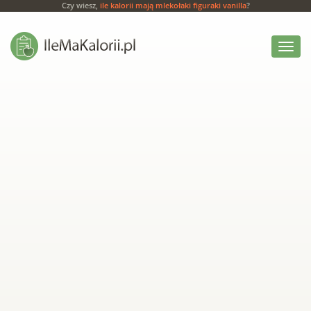
Czy wiesz,
ile kalorii mają mlekołaki figuraki vanilla
?
Włącz
menu