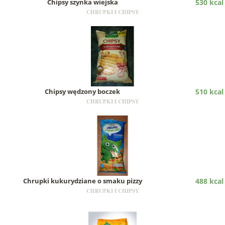
Chipsy szynka wiejska
530 kcal
CHRUPKI I CHIPSY
Chipsy wędzony boczek
510 kcal
CHRUPKI I CHIPSY
Chrupki kukurydziane o smaku pizzy
488 kcal
CHRUPKI I CHIPSY