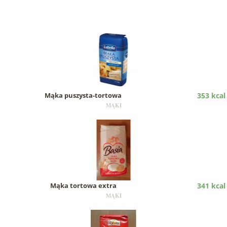
Mąka puszysta-tortowa
353 kcal
MĄKI
Mąka tortowa extra
341 kcal
MĄKI