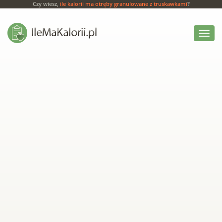
Czy wiesz,
ile kalorii ma otręby granulowane z truskawkami
?
Włącz
menu