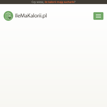
Czy wiesz,
ile kalorii mają sucharki
?
Włącz
menu