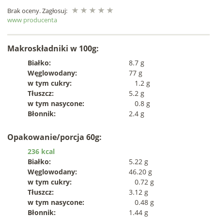
Brak oceny. Zagłosuj:
www producenta
Makroskładniki w 100g:
Białko:
8.7 g
Węglowodany:
77 g
w tym cukry:
1.2 g
Tłuszcz:
5.2 g
w tym nasycone:
0.8 g
Błonnik:
2.4 g
Opakowanie/porcja 60g:
236 kcal
Białko:
5.22 g
Węglowodany:
46.20 g
w tym cukry:
0.72 g
Tłuszcz:
3.12 g
w tym nasycone:
0.48 g
Błonnik:
1.44 g