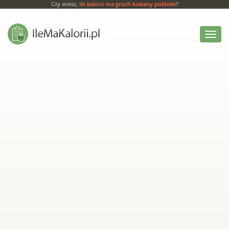
Czy wiesz,
ile kalorii ma groch łuskany połówki
?
Włącz
menu