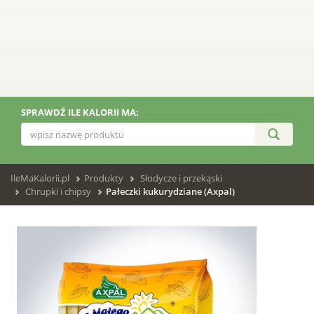
SPRAWDŹ ILE KALORII MA:
IleMaKalorii.pl
Produkty
Słodycze i przekąski
Chrupki i chipsy
Pałeczki kukurydziane (Axpal)