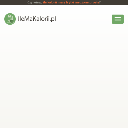
Czy wiesz,
ile kalorii mają frytki mrożone proste
?
Włącz
menu