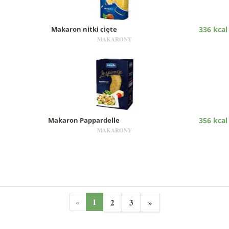
Makaron nitki cięte
336 kcal
MAKARONY
Makaron Pappardelle
356 kcal
MAKARONY
«
1
2
3
»