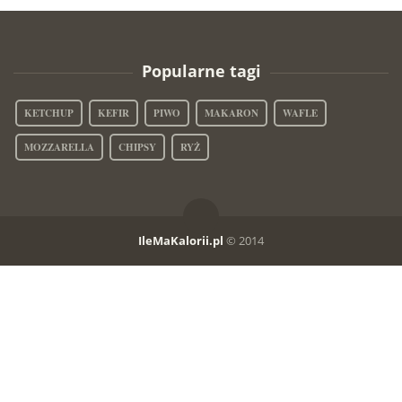
Popularne tagi
KETCHUP
KEFIR
PIWO
MAKARON
WAFLE
MOZZARELLA
CHIPSY
RYŻ
IleMaKalorii.pl
© 2014