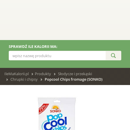
SPRAWDŹ ILE KALORII MA:
IleMaKalorii.pl
Produkty
Słodycze i przekąski
Chrupki i chipsy
Popcool Chips fromage (SONKO)