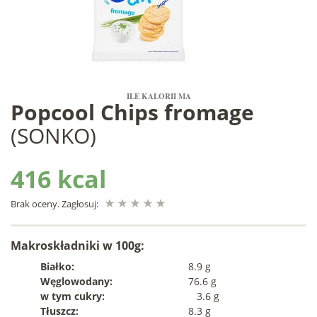
ILE KALORII MA
Popcool Chips fromage
(SONKO)
416 kcal
Brak oceny. Zagłosuj:
Makroskładniki w 100g:
Białko:
8.9 g
Węglowodany:
76.6 g
w tym cukry:
3.6 g
Tłuszcz:
8.3 g