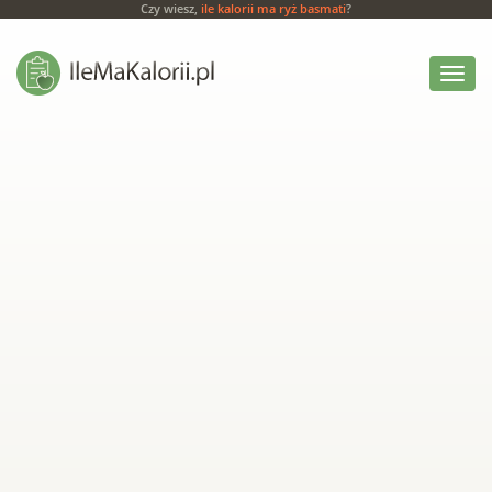
Czy wiesz,
ile kalorii ma ryż basmati
?
Włącz
menu