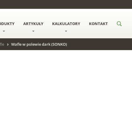
ODUKTY
ARTYKUŁY
KALKULATORY
KONTAKT
fle
Wafle w polewie dark (SONKO)