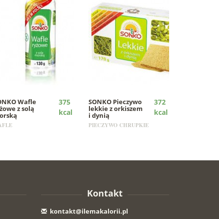
ONKO
Wafle
375
SONKO
Pieczywo
372
żowe z solą
lekkie z orkiszem
kcal
kcal
orską
i dynią
AFLE
PIECZYWO CHRUPKIE
Kontakt
kontakt@ilemakalorii.pl