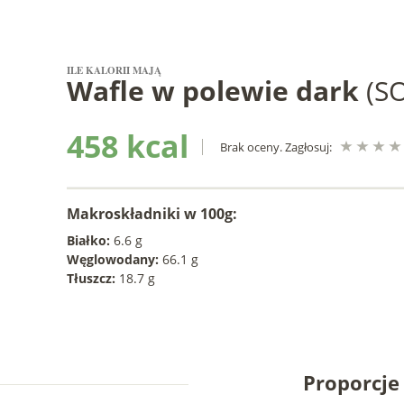
ILE KALORII MAJĄ
Wafle w polewie dark
(S
458 kcal
Brak oceny. Zagłosuj:
Makroskładniki w 100g:
Białko:
6.6 g
Węglowodany:
66.1 g
Tłuszcz:
18.7 g
Proporcj