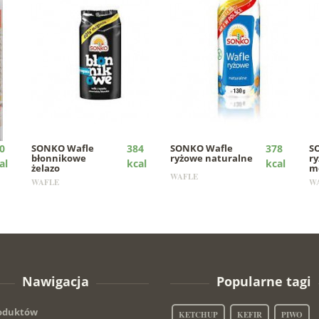
0
SONKO
Wafle
384
SONKO
Wafle
378
S
błonnikowe
ryżowe naturalne
ry
al
kcal
kcal
żelazo
m
WAFLE
WAFLE
W
Nawigacja
Popularne tagi
roduktów
KETCHUP
KEFIR
PIWO