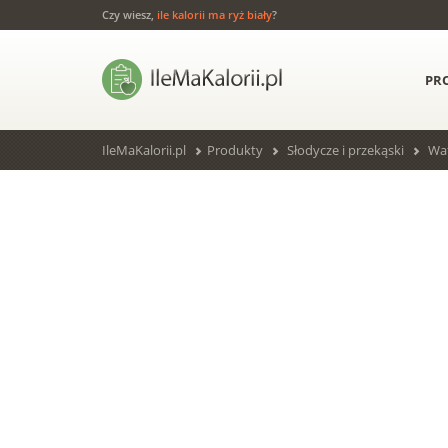
Czy wiesz,
ile kalorii ma ryż biały
?
PR
IleMaKalorii.pl
Produkty
Słodycze i przekąski
Wa