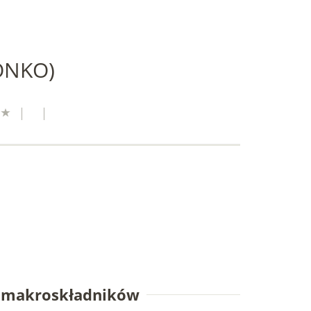
ONKO)
e makroskładników