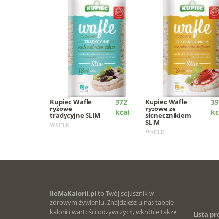
Kupiec
Wafle
372
Kupiec
Wafle
39
ryżowe
ryżowe ze
kcal
kc
tradycyjne SLIM
słonecznikiem
SLIM
WAFLE
WAFLE
IleMaKalorii.pl
to Twój sojusznik w
zdrowym żywieniu. Znajdziesz u nas tabele
kalorii i wartości odżywczych, wkrótce także
Lista p