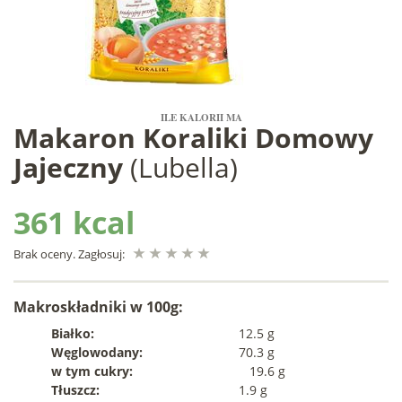
ILE KALORII MA
Makaron Koraliki Domowy
Jajeczny
(Lubella)
361 kcal
Brak oceny. Zagłosuj:
Makroskładniki w 100g:
Białko:
12.5 g
Węglowodany:
70.3 g
w tym cukry:
19.6 g
Tłuszcz:
1.9 g