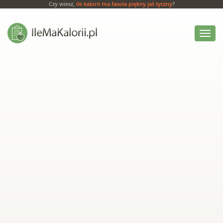
Czy wiesz,
ile kalorii ma fasola piękny jaś tyczny
?
Włącz
menu