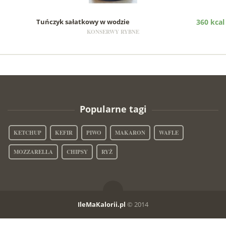
Tuńczyk sałatkowy w wodzie
360 kcal
KONSERWY RYBNE
Popularne tagi
KETCHUP
KEFIR
PIWO
MAKARON
WAFLE
MOZZARELLA
CHIPSY
RYŻ
IleMaKalorii.pl
© 2014