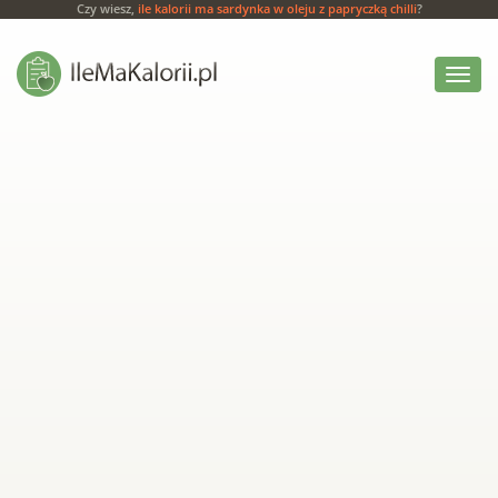
Czy wiesz,
ile kalorii ma sardynka w oleju z papryczką chilli
?
Włącz
menu