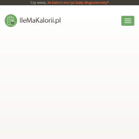
Czy wiesz,
ile kalorii ma ryż biały długoziarnisty
?
Włącz
menu