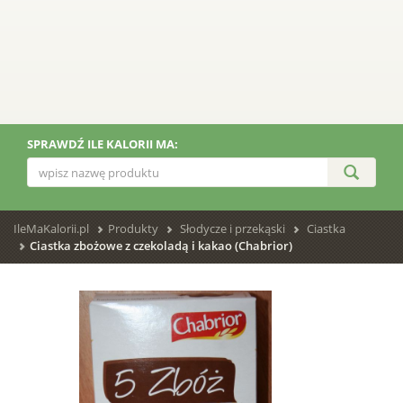
SPRAWDŹ ILE KALORII MA:
IleMaKalorii.pl
Produkty
Słodycze i przekąski
Ciastka
Ciastka zbożowe z czekoladą i kakao (Chabrior)