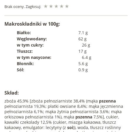
Brak oceny. Zagłosuj:
Makroskładniki w 100g:
Białko:
7.1 g
Węglowodany:
62 g
w tym cukry:
26 g
Tłuszcz:
17 g
w tym nasycone:
6.4 g
Błonnik:
5.6 g
Sól:
0.9 g
Skład:
zboża 45,9% [zboża pełnoziarniste 38,4% (mąka
pszenna
pełnoziarnista 19,3%; płatki owsiane 8,4%; mąka jęczmienna
pełnoziarnista 6,1%; mąka żytnia pełnoziarnista 3,6%; mąka
orkiszowa pełnoziarnista 1%), mąka
pszenna
7,5%], cukier,
kawałki czekolady 12,5% (cukier, miazga kakaowa, tłuszcz
kakaowy, emulgator: lecytyny (z
soi
)), woda, tłuszcz roślinny