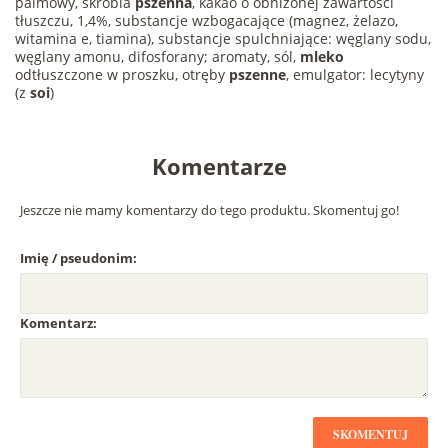
palmowy, skrobia
pszenna
, kakao o obniżonej zawartości
tłuszczu, 1,4%, substancje wzbogacające (magnez, żelazo,
witamina e, tiamina), substancje spulchniające: węglany sodu,
węglany amonu, difosforany; aromaty, sól,
mleko
odtłuszczone w proszku, otręby
pszenne
, emulgator: lecytyny
(z
soi
)
Komentarze
Jeszcze nie mamy komentarzy do tego produktu. Skomentuj go!
Imię / pseudonim:
Komentarz:
SKOMENTUJ