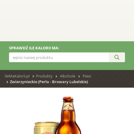
SPRAWDŹ ILE KALORII MA:
IleMaKalorii.pl
Produkty
Alkohole
Piwo
Zwierzynieckie (Perła - Browary Lubelskie)