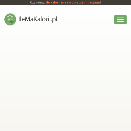
Czy wiesz,
ile kalorii ma skrobia ziemniaczana
?
Włącz
menu