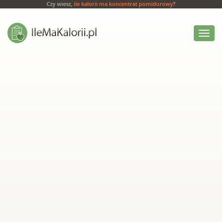
Czy wiesz,
ile kalorii ma koncentrat pomidorowy
?
Włącz
menu