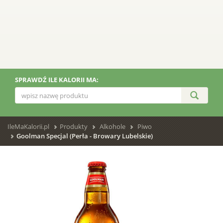
SPRAWDŹ ILE KALORII MA:
IleMaKalorii.pl
Produkty
Alkohole
Piwo
Goolman Specjal (Perła - Browary Lubelskie)