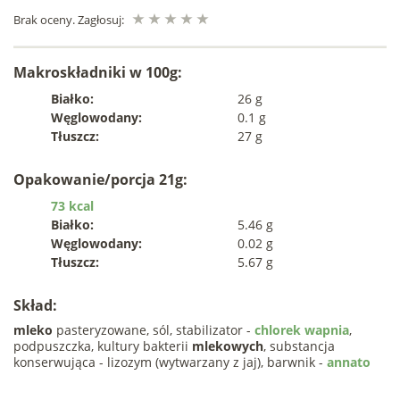
Brak oceny. Zagłosuj:
Makroskładniki w 100g:
Białko:
26 g
Węglowodany:
0.1 g
Tłuszcz:
27 g
Opakowanie/porcja 21g:
73 kcal
Białko:
5.46 g
Węglowodany:
0.02 g
Tłuszcz:
5.67 g
Skład:
mleko
pasteryzowane, sól, stabilizator -
chlorek wapnia
,
podpuszczka, kultury bakterii
mlekowych
, substancja
konserwująca - lizozym (wytwarzany z jaj), barwnik -
annato