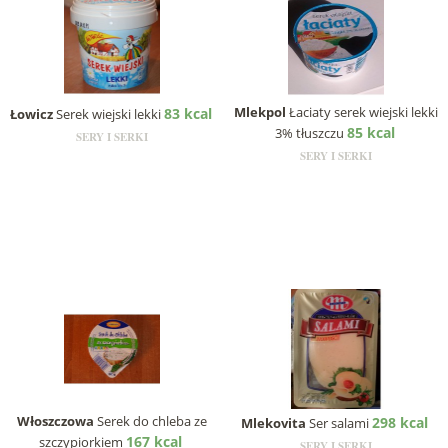
Mlekpol
Łaciaty serek wiejski lekki
83 kcal
Łowicz
Serek wiejski lekki
85 kcal
3% tłuszczu
SERY I SERKI
SERY I SERKI
Włoszczowa
Serek do chleba ze
298 kcal
Mlekovita
Ser salami
167 kcal
szczypiorkiem
SERY I SERKI