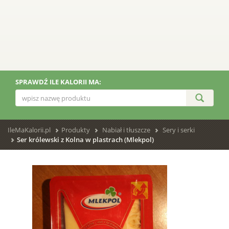
SPRAWDŹ ILE KALORII MA:
IleMaKalorii.pl
Produkty
Nabiał i tłuszcze
Sery i serki
Ser królewski z Kolna w plastrach (Mlekpol)