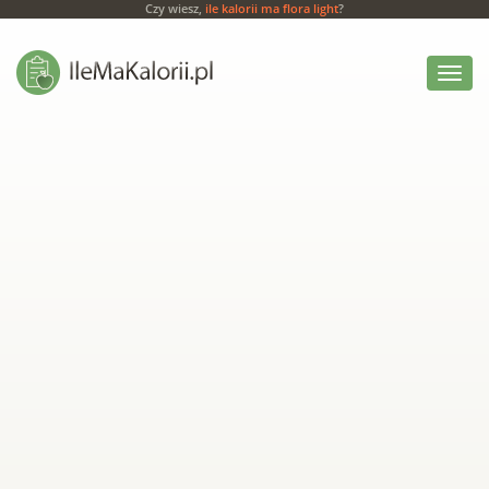
Czy wiesz,
ile kalorii ma flora light
?
Włącz
menu