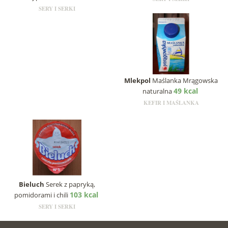
SERY I SERKI
Mlekpol
Maślanka Mrągowska
49 kcal
naturalna
KEFIR I MAŚLANKA
Bieluch
Serek z papryką,
103 kcal
pomidorami i chili
SERY I SERKI