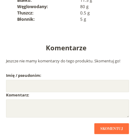
Białko:
11.5 g
Węglowodany:
80 g
Tłuszcz:
0.5 g
Błonnik:
5 g
Komentarze
Jeszcze nie mamy komentarzy do tego produktu. Skomentuj go!
Imię / pseudonim:
Komentarz:
SKOMENTUJ