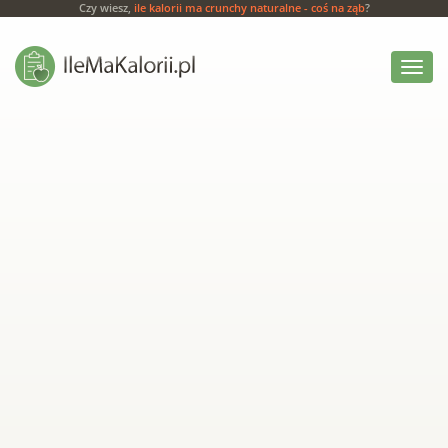
Czy wiesz,
ile kalorii ma crunchy naturalne - coś na ząb
?
Włącz
menu