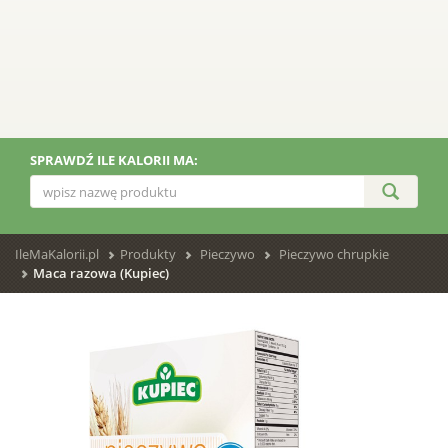
SPRAWDŹ ILE KALORII MA:
IleMaKalorii.pl
Produkty
Pieczywo
Pieczywo chrupkie
Maca razowa (Kupiec)