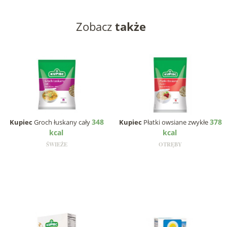
Zobacz
także
348
378
Kupiec
Groch łuskany cały
Kupiec
Płatki owsiane zwykłe
kcal
kcal
ŚWIEŻE
OTRĘBY