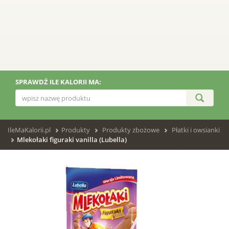
SPRAWDŹ ILE KALORII MA:
IleMaKalorii.pl
Produkty
Produkty zbożowe
Płatki i owsianki
Mlekołaki figuraki vanilla (Lubella)