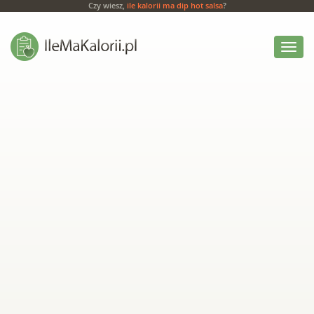
Czy wiesz,
ile kalorii ma dip hot salsa
?
Włącz
menu