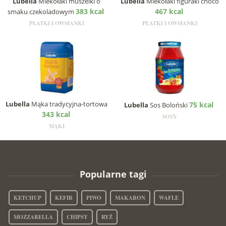
Lubella
Mlekołaki muszelki o
Lubella
Mlekołaki figuraki choco
383 kcal
467 kcal
smaku czekoladowym
PŁATKI I OWSIANKI
PŁATKI I OWSIANKI
Lubella
Mąka tradycyjna-tortowa
75 kcal
Lubella
Sos Boloński
343 kcal
SOSY
MĄKI
Popularne tagi
KETCHUP
KEFIR
PIWO
MAKARON
WAFLE
MOZZARELLA
CHIPSY
RYŻ