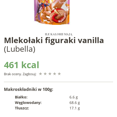
ILE KALORII MAJĄ
Mlekołaki figuraki vanilla
(Lubella)
461 kcal
Brak oceny. Zagłosuj:
Makroskładniki w 100g:
Białko:
6.6 g
Węglowodany:
68.6 g
Tłuszcz:
17.1 g