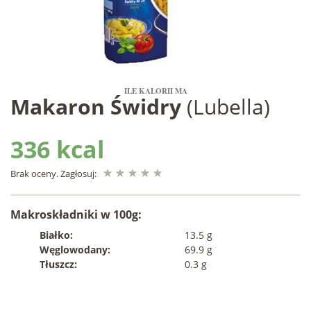
ILE KALORII MA
Makaron Świdry
(Lubella)
336 kcal
Brak oceny. Zagłosuj:
Makroskładniki w 100g:
Białko:
13.5 g
Węglowodany:
69.9 g
Tłuszcz:
0.3 g