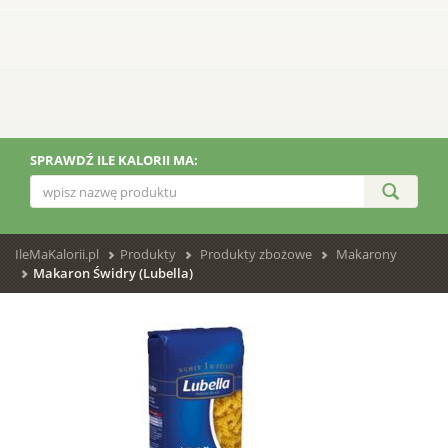
SPRAWDŹ ILE KALORII MA:
IleMaKalorii.pl
Produkty
Produkty zbożowe
Makarony
Makaron Świdry (Lubella)