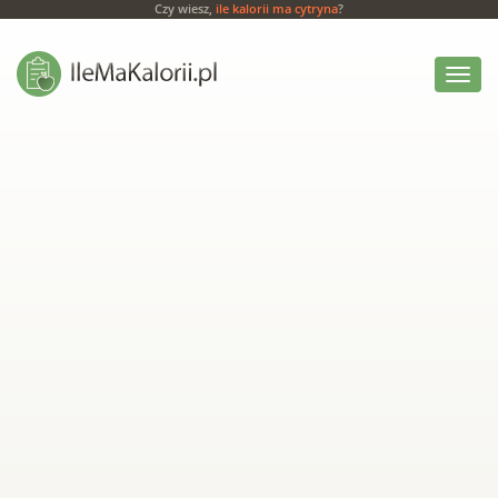
Czy wiesz,
ile kalorii ma cytryna
?
Włącz
menu