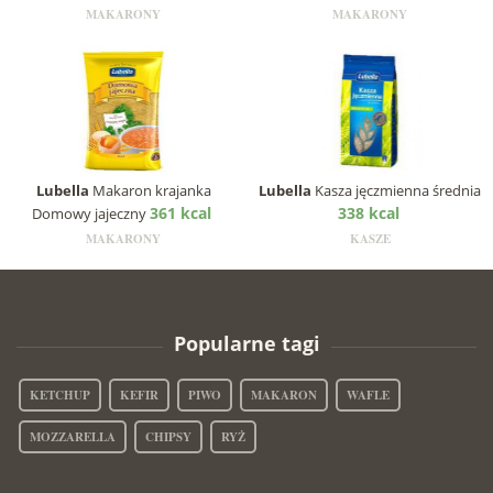
MAKARONY
MAKARONY
Lubella
Makaron krajanka
Lubella
Kasza jęczmienna średnia
361 kcal
338 kcal
Domowy jajeczny
MAKARONY
KASZE
Popularne tagi
KETCHUP
KEFIR
PIWO
MAKARON
WAFLE
MOZZARELLA
CHIPSY
RYŻ