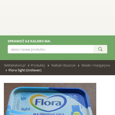
SPRAWDŹ ILE KALORII MA:
IleMaKalorii.pl
Produkty
Nabiał i tłuszcze
Masło i margaryna
Flora light (Unilever)