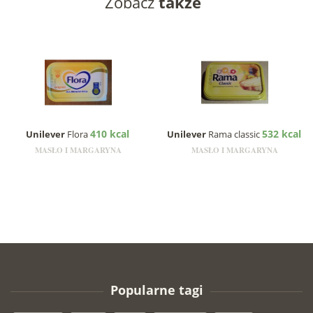
Zobacz
także
410 kcal
532 kcal
Unilever
Flora
Unilever
Rama classic
MASŁO I MARGARYNA
MASŁO I MARGARYNA
Popularne tagi