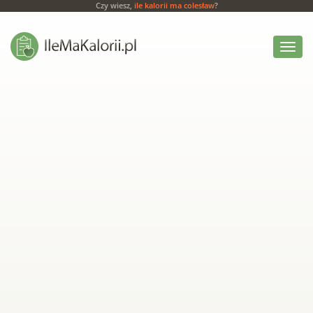
Czy wiesz,
ile kalorii ma colesław
?
Włącz
menu