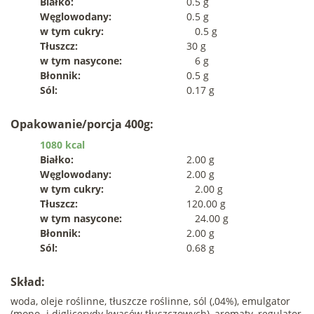
Białko:
0.5 g
Węglowodany:
0.5 g
w tym cukry:
0.5 g
Tłuszcz:
30 g
w tym nasycone:
6 g
Błonnik:
0.5 g
Sól:
0.17 g
Opakowanie/porcja 400g:
1080 kcal
Białko:
2.00 g
Węglowodany:
2.00 g
w tym cukry:
2.00 g
Tłuszcz:
120.00 g
w tym nasycone:
24.00 g
Błonnik:
2.00 g
Sól:
0.68 g
Skład:
woda, oleje roślinne, tłuszcze roślinne, sól (,04%), emulgator
(mono -i diglicerydy kwasów tłuszczowych), aromaty, regulator