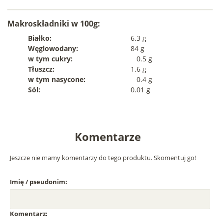
Makroskładniki w 100g:
Białko:
6.3 g
Węglowodany:
84 g
w tym cukry:
0.5 g
Tłuszcz:
1.6 g
w tym nasycone:
0.4 g
Sól:
0.01 g
Komentarze
Jeszcze nie mamy komentarzy do tego produktu. Skomentuj go!
Imię / pseudonim:
Komentarz: