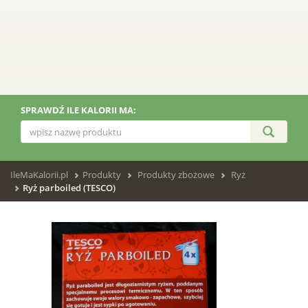
SPRAWDŹ ILE KALORII MA:
IleMaKalorii.pl
Produkty
Produkty zbożowe
Ryż
Ryż parboiled (TESCO)