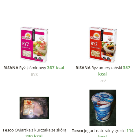
367 kcal
357
RISANA
Ryż jaśminowy
RISANA
Ryż amerykański
kcal
RYŻ
RYŻ
Tesco
Ćwiartka z kurczaka ze skórą
114
Tesco
Jogurt naturalny grecki
230 kcal
kcal