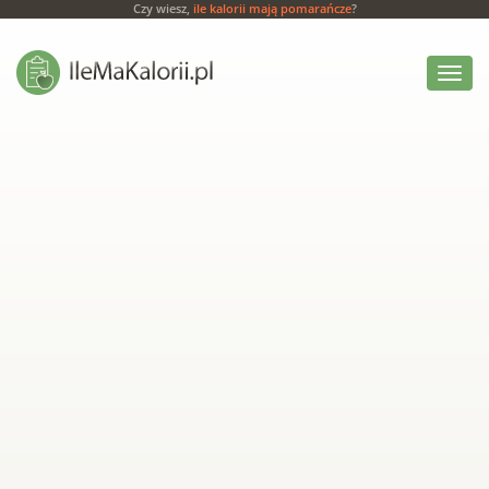
Czy wiesz,
ile kalorii mają pomarańcze
?
Włącz
menu