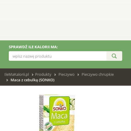
SPRAWDŹ ILE KALORII MA:
IleMaKalorii.pl
Produkty
Pieczywo
Pieczywo chrupkie
Maca z cebulką (SONKO)