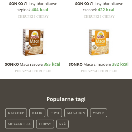
SONKO
Chipsy błonnikowe
SONKO
Chipsy błonnikowe
404 kcal
422 kcal
szpinak
czosnek
CHRUPKI I CHIPSY
CHRUPKI I CHIPSY
355 kcal
382 kcal
SONKO
Maca razowa
SONKO
Maca z miodem
PIECZYWO CHRUPKIE
PIECZYWO CHRUPKIE
Popularne tagi
KETCHUP
KEFIR
PIWO
MAKARON
WAFLE
MOZZARELLA
CHIPSY
RYŻ