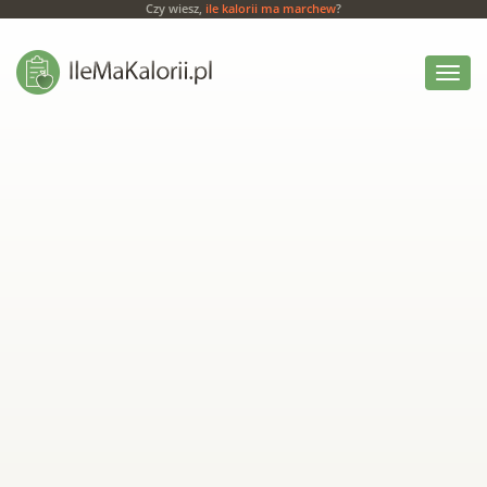
Czy wiesz,
ile kalorii ma marchew
?
Włącz
menu