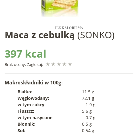
ILE KALORII MA
Maca z cebulką
(SONKO)
397 kcal
Brak oceny. Zagłosuj:
Makroskładniki w 100g:
Białko:
11.5 g
Węglowodany:
72.1 g
w tym cukry:
1.9 g
Tłuszcz:
5.6 g
w tym nasycone:
0.7 g
Błonnik:
0.5 g
Sól:
0.54 g