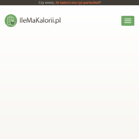
Czy wiesz,
ile kalorii ma ryż parboiled
?
Włącz
menu