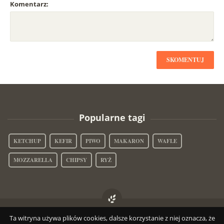
Komentarz:
SKOMENTUJ
Popularne tagi
KETCHUP
KEFIR
PIWO
MAKARON
WAFLE
MOZZARELLA
CHIPSY
RYŻ
IleMaKalorii.pl
© 2014
Ta witryna używa plików cookies, dalsze korzystanie z niej oznacza, że