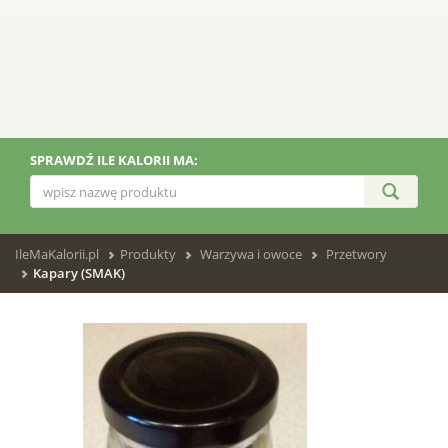
SPRAWDŹ ILE KALORII MA:
IleMaKalorii.pl
Produkty
Warzywa i owoce
Przetwory
Kapary (SMAK)