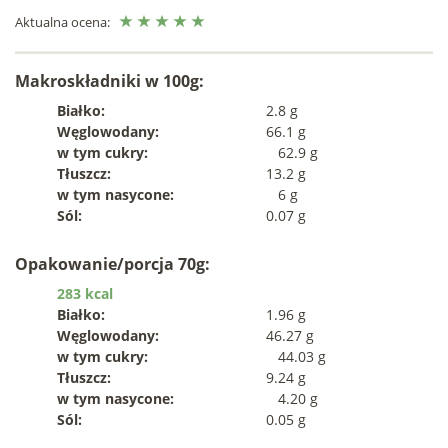
Aktualna ocena:
Makroskładniki w 100g:
Białko:
2.8 g
Węglowodany:
66.1 g
w tym cukry:
62.9 g
Tłuszcz:
13.2 g
w tym nasycone:
6 g
Sól:
0.07 g
Opakowanie/porcja 70g:
283 kcal
Białko:
1.96 g
Węglowodany:
46.27 g
w tym cukry:
44.03 g
Tłuszcz:
9.24 g
w tym nasycone:
4.20 g
Sól:
0.05 g