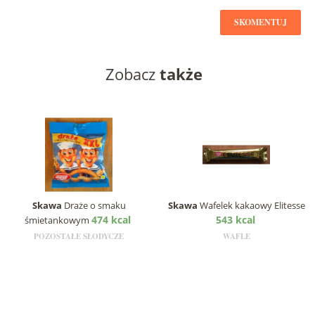
SKOMENTUJ
Zobacz
także
Skawa
Draże o smaku
Skawa
Wafelek kakaowy Elitesse
474 kcal
543 kcal
śmietankowym
POZOSTAŁE SŁODYCZE
WAFLE