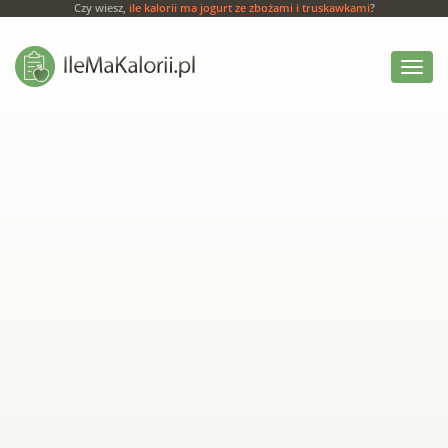
Czy wiesz,
ile kalorii ma jogurt ze zbożami i truskawkami
?
Włącz
menu