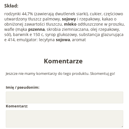
Skład:
rodzynki 44,7% (zawierają dwutlenek siarki), cukier, częściowo
utwardzony tłuszcz palmowy,
sojowy
i rzepakowy, kakao o
obniżonej zawartości tłuszczu,
mleko
odtłuszczone w proszku,
wafle (mąka
pszenna
, skrobia ziemniaczana, olej rzepakowy,
sól), barwnik e 150 c, syrop glukozowy, substancja glazurująca
e 414, emulgator: lecytyna
sojowa
, aromat
Komentarze
Jeszcze nie mamy komentarzy do tego produktu. Skomentuj go!
Imię / pseudonim:
Komentarz: