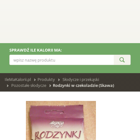
SPRAWDŹ ILE KALORII MA:
IleMaKalorii.pl
Produkty
Słodycze i przekąski
Pozostałe słodycze
Rodzynki w czekoladzie (Skawa)