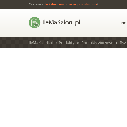
Czy wiesz,
ile kalorii ma przecier pomidorowy
?
PR
IleMaKalorii.pl
Produkty
Produkty zbożowe
Ryż