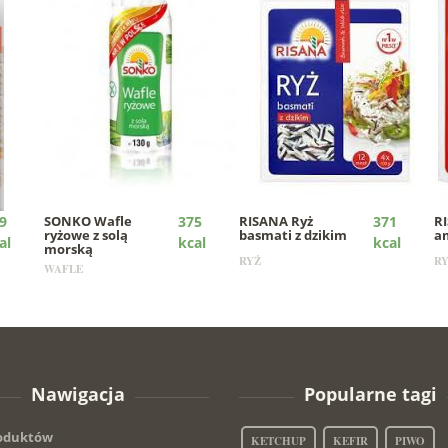
9
SONKO
Wafle
375
RISANA
Ryż
371
R
ryżowe z solą
basmati z dzikim
a
al
kcal
kcal
morską
RYŻ
R
WAFLE
Nawigacja
Popularne tagi
roduktów
KETCHUP
KEFIR
PIWO