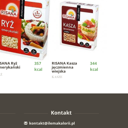
ISANA
Ryż
357
RISANA
Kasza
344
merykański
jęczmienna
kcal
kcal
wiejska
YŻ
KASZE
Kontakt
kontakt@ilemakalorii.pl