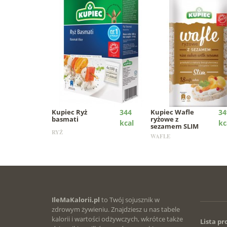
Kupiec
Ryż
344
Kupiec
Wafle
34
basmati
ryżowe z
kcal
kc
sezamem SLIM
RYŻ
WAFLE
IleMaKalorii.pl
to Twój sojusznik w
zdrowym żywieniu. Znajdziesz u nas tabele
kalorii i wartości odżywczych, wkrótce także
Lista p