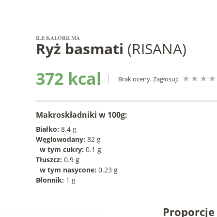
ILE KALORII MA
Ryż basmati
(RISANA)
372 kcal
Brak oceny. Zagłosuj:
Makroskładniki w 100g:
Białko:
8.4 g
Węglowodany:
82 g
w tym cukry:
0.1 g
Tłuszcz:
0.9 g
w tym nasycone:
0.23 g
Błonnik:
1 g
Proporcj