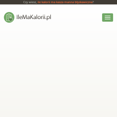
Czy wiesz,
ile kalorii ma kasza manna błyskawiczna
?
Włącz
menu