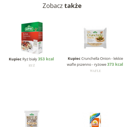
Zobacz
także
Kupiec
Crunchella Onion - lekkie
353 kcal
Kupiec
Ryż biały
373 kcal
wafle pszenno - ryżowe
RYŻ
WAFLE