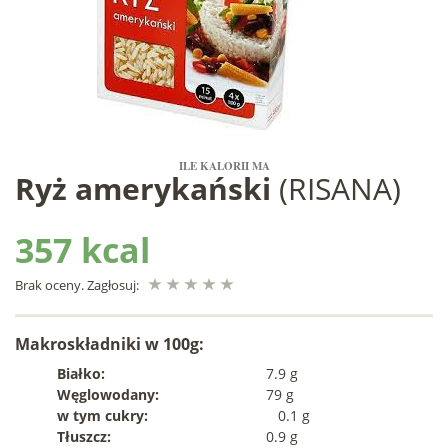
ILE KALORII MA
Ryż amerykański
(RISANA)
357 kcal
Brak oceny. Zagłosuj:
Makroskładniki w 100g:
Białko:
7.9 g
Węglowodany:
79 g
w tym cukry:
0.1 g
Tłuszcz:
0.9 g