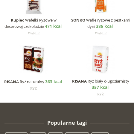
Kupiec
Wafelki Ryżowe w
SONKO
Wafle ryżowe z pestkami
471 kcal
385 kcal
deserowej czekoladzie
dyni
WAFLE
WAFLE
RISANA
Ryż biały długoziarnisty
363 kcal
RISANA
Ryż naturalny
357 kcal
RYŻ
RYŻ
Popularne tagi