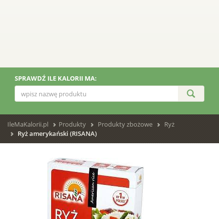
SPRAWDŹ ILE KALORII MA:
IleMaKalorii.pl
Produkty
Produkty zbożowe
Ryż
Ryż amerykański (RISANA)