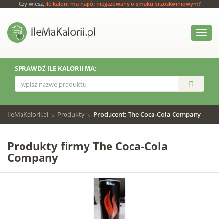
Czy wiesz,
ile kalorii ma napój niegazowany o smaku brzoskwiniowym
?
Włącz
menu
SPRAWDŹ ILE KALORII MA:
IleMaKalorii.pl
Produkty
Producent: The Coca-Cola Company
Produkty firmy The Coca-Cola
Company