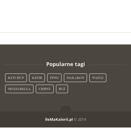
Popularne tagi
KETCHUP
KEFIR
PIWO
MAKARON
WAFLE
MOZZARELLA
CHIPSY
RYŻ
IleMaKalorii.pl
© 2014