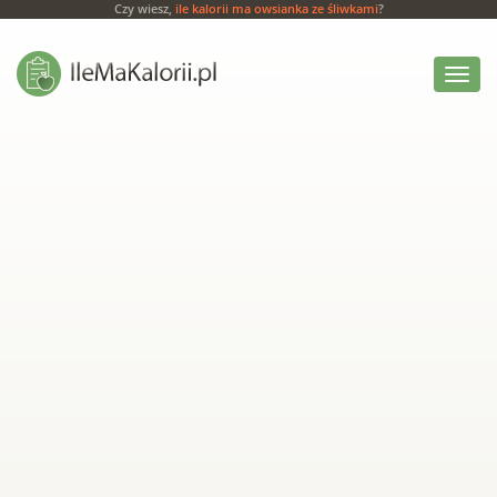
Czy wiesz,
ile kalorii ma owsianka ze śliwkami
?
Włącz
menu