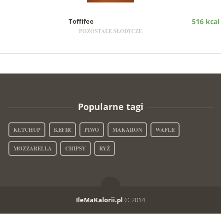
Toffifee
516 kcal
POZOSTAŁE SŁODYCZE
Popularne tagi
KETCHUP
KEFIR
PIWO
MAKARON
WAFLE
MOZZARELLA
CHIPSY
RYŻ
IleMaKalorii.pl
© 2014