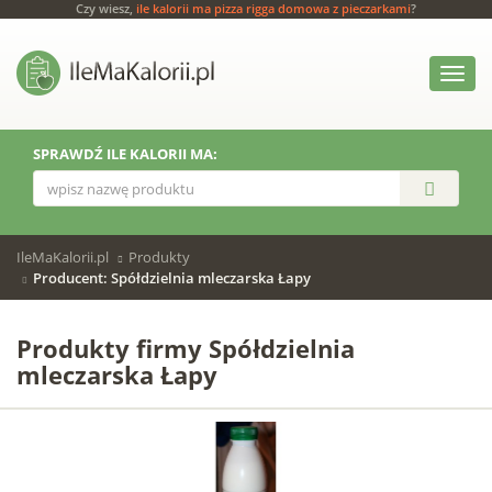
Czy wiesz,
ile kalorii ma pizza rigga domowa z pieczarkami
?
Włącz
menu
SPRAWDŹ ILE KALORII MA:
IleMaKalorii.pl
Produkty
Producent: Spółdzielnia mleczarska Łapy
Produkty firmy Spółdzielnia
mleczarska Łapy