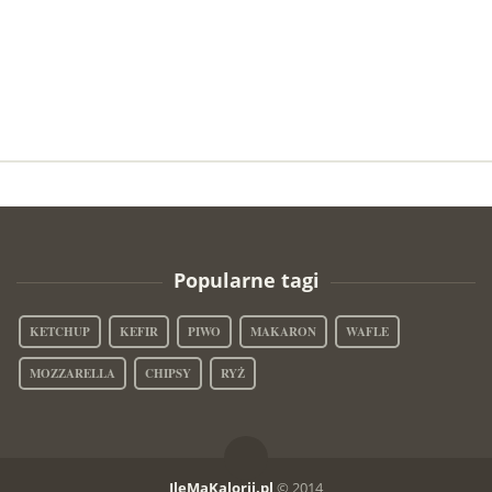
Popularne tagi
KETCHUP
KEFIR
PIWO
MAKARON
WAFLE
MOZZARELLA
CHIPSY
RYŻ
IleMaKalorii.pl
© 2014