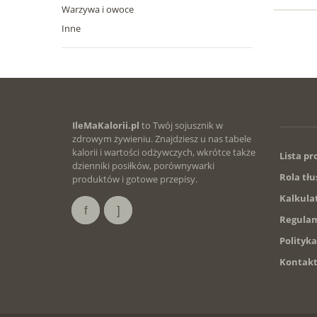
Warzywa i owoce
Inne
IleMaKalorii.pl
to Twój sojusznik w
zdrowym żywieniu. Znajdziesz u nas tabele
kalorii i wartości odżywczych, wkrótce także
Lista p
dzienniki posiłków, porównywarki
Rola tłu
produktów i gotowe przepisy.
Kalkula
Regulam
Polityk
Kontak