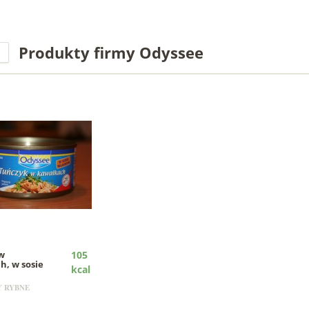
Produkty firmy Odyssee
w
105
h, w sosie
kcal
 RYBNE