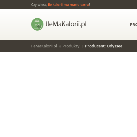
Czy wiesz,
ile kalorii ma masło extra
?
PR
IleMaKalorii.pl
Produkty
Producent: Odyssee