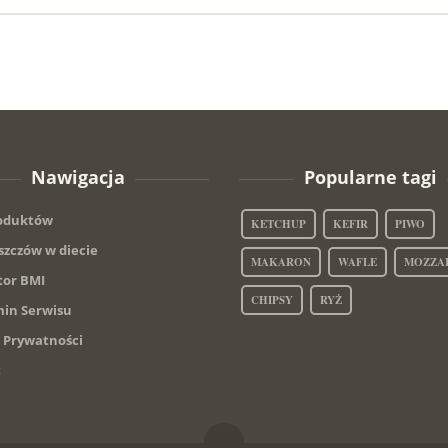
Nawigacja
Popularne tagi
roduktów
KETCHUP
KEFIR
PIWO
szczów w diecie
MAKARON
WAFLE
MOZZA
tor BMI
CHIPSY
RYŻ
in Serwisu
a Prywatności
t