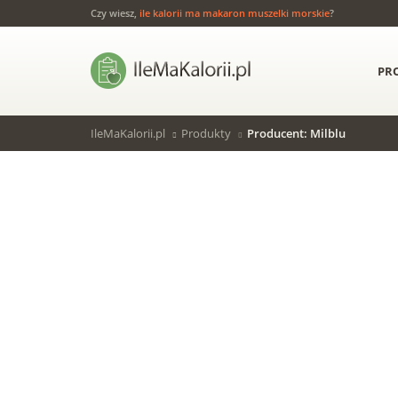
Czy wiesz,
ile kalorii ma makaron muszelki morskie
?
PR
IleMaKalorii.pl
Produkty
Producent: Milblu