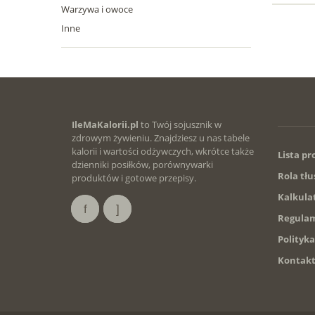
Warzywa i owoce
Inne
IleMaKalorii.pl
to Twój sojusznik w
zdrowym żywieniu. Znajdziesz u nas tabele
kalorii i wartości odżywczych, wkrótce także
Lista p
dzienniki posiłków, porównywarki
Rola tłu
produktów i gotowe przepisy.
Kalkula
Regulam
Polityk
Kontak