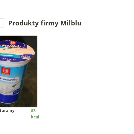
Produkty firmy Milblu
aturalny
63
kcal