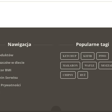
Nawigacja
Popularne tagi
roduktów
KETCHUP
KEFIR
PIWO
szczów w diecie
MAKARON
WAFLE
MOZZA
tor BMI
CHIPSY
RYŻ
in Serwisu
a Prywatności
t