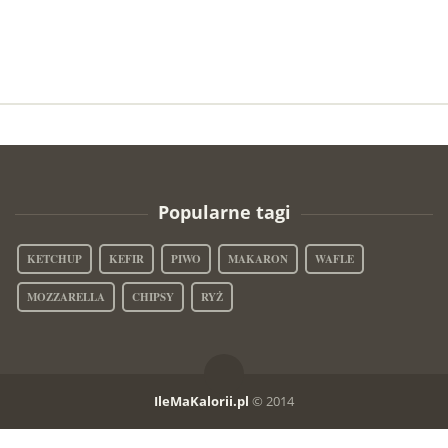
Popularne tagi
KETCHUP
KEFIR
PIWO
MAKARON
WAFLE
MOZZARELLA
CHIPSY
RYŻ
IleMaKalorii.pl
© 2014