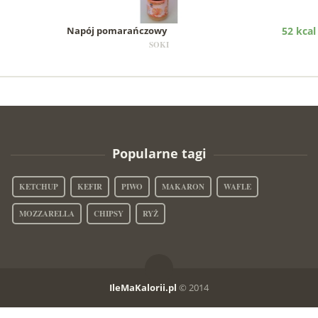
Napój pomarańczowy
52 kcal
SOKI
Popularne tagi
KETCHUP
KEFIR
PIWO
MAKARON
WAFLE
MOZZARELLA
CHIPSY
RYŻ
IleMaKalorii.pl
© 2014