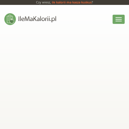
Czy wiesz,
ile kalorii ma kasza kuskus
?
Włącz
menu