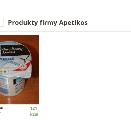
Produkty firmy Apetikos
pu
121
o
kcal