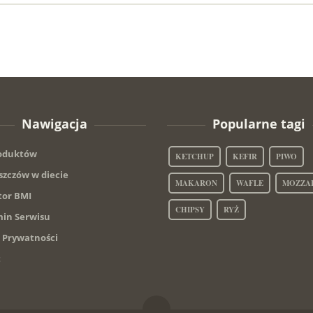
Nawigacja
Popularne tagi
roduktów
KETCHUP
KEFIR
PIWO
szczów w diecie
MAKARON
WAFLE
MOZZA
tor BMI
CHIPSY
RYŻ
in Serwisu
a Prywatności
t