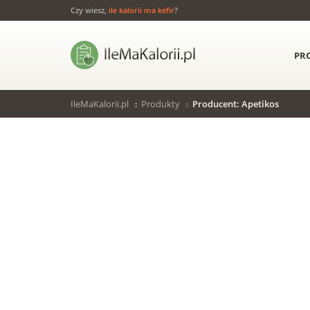
Czy wiesz,
ile kalorii ma kefir
?
PR
IleMaKalorii.pl
Produkty
Producent: Apetikos