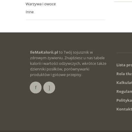
Warzywa i owoce
Inne
IleMaKalorii.pl
to Twój sojusznik w
zdrowym żywieniu. Znajdziesz u nas tabele
kalorii i wartości odżywczych, wkrótce także
Lista p
dzienniki posiłków, porównywarki
Rola tłu
produktów i gotowe przepisy.
Kalkula
Regulam
Polityk
Kontak