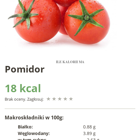
ILE KALORII MA
Pomidor
18 kcal
Brak oceny. Zagłosuj:
Makroskładniki w 100g:
Białko:
0.88 g
Węglowodany:
3.89 g
w tym cukry:
2.63 g