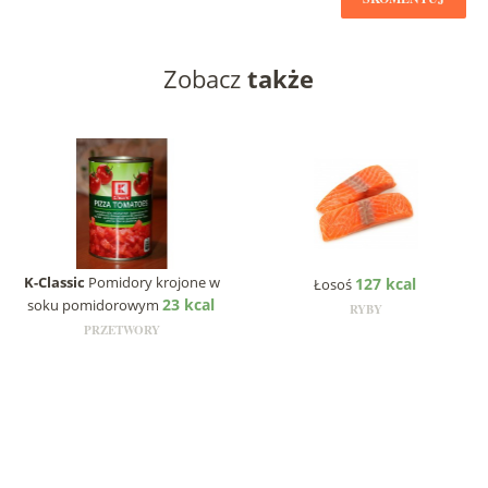
Zobacz
także
K-Classic
Pomidory krojone w
127 kcal
Łosoś
23 kcal
soku pomidorowym
RYBY
PRZETWORY