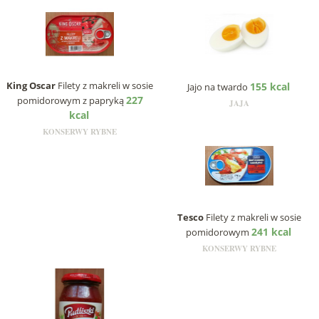
King Oscar
Filety z makreli w sosie
155 kcal
Jajo na twardo
227
pomidorowym z papryką
JAJA
kcal
KONSERWY RYBNE
Tesco
Filety z makreli w sosie
241 kcal
pomidorowym
KONSERWY RYBNE