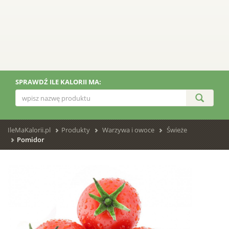
SPRAWDŹ ILE KALORII MA:
IleMaKalorii.pl
Produkty
Warzywa i owoce
Świeże
Pomidor