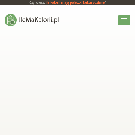
Czy wiesz,
ile kalorii mają pałeczki kukurydziane
?
Włącz
menu