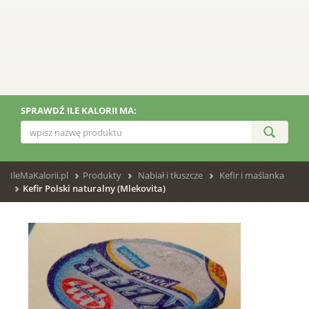
SPRAWDŹ ILE KALORII MA:
IleMaKalorii.pl
Produkty
Nabiał i tłuszcze
Kefir i maślanka
Kefir Polski naturalny (Mlekovita)