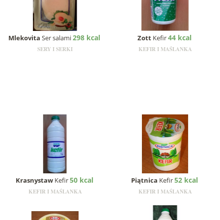
298 kcal
44 kcal
Mlekovita
Ser salami
Zott
Kefir
SERY I SERKI
KEFIR I MAŚLANKA
50 kcal
52 kcal
Krasnystaw
Kefir
Piątnica
Kefir
KEFIR I MAŚLANKA
KEFIR I MAŚLANKA