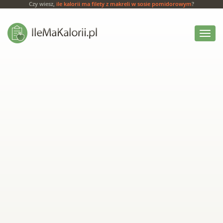
Czy wiesz,
ile kalorii ma filety z makreli w sosie pomidorowym
?
Włącz
menu