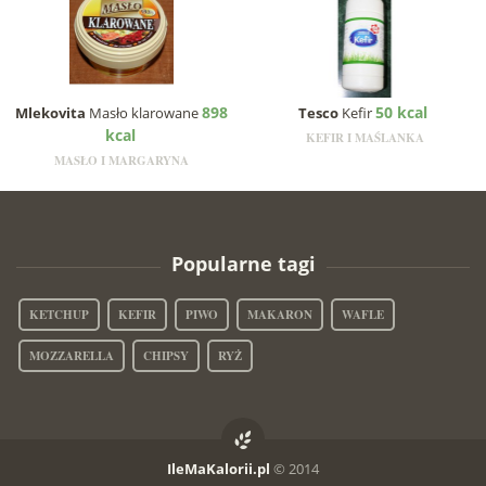
898
50 kcal
Mlekovita
Masło klarowane
Tesco
Kefir
kcal
KEFIR I MAŚLANKA
MASŁO I MARGARYNA
Popularne tagi
KETCHUP
KEFIR
PIWO
MAKARON
WAFLE
MOZZARELLA
CHIPSY
RYŻ
IleMaKalorii.pl
© 2014