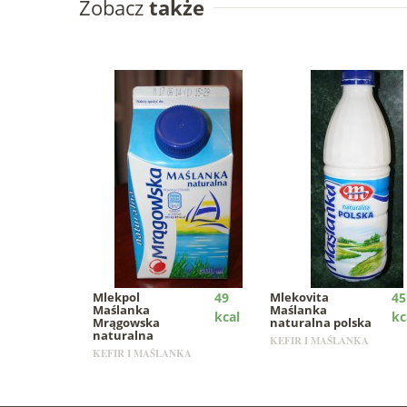
Zobacz
także
Mlekpol
49
Mlekovita
45
Maślanka
Maślanka
kcal
kc
Mrągowska
naturalna polska
naturalna
KEFIR I MAŚLANKA
KEFIR I MAŚLANKA