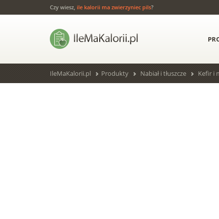
Czy wiesz,
ile kalorii ma zwierzyniec pils
?
PR
IleMaKalorii.pl
Produkty
Nabiał i tłuszcze
Kefir i