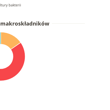
ltury bakterii
e makroskładników