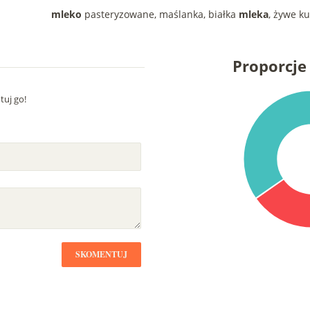
mleko
pasteryzowane, maślanka, białka
mleka
, żywe ku
Proporcj
uj go!
SKOMENTUJ