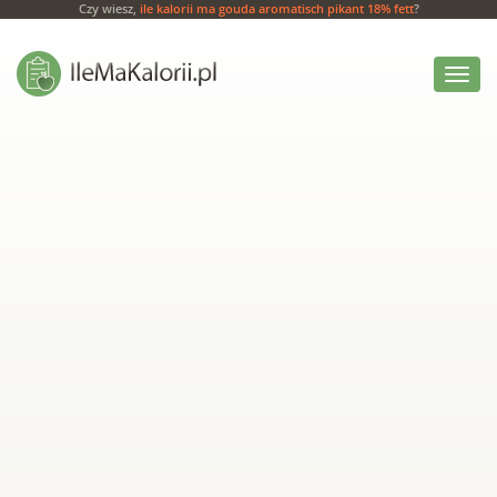
Czy wiesz,
ile kalorii ma gouda aromatisch pikant 18% fett
?
Włącz
menu