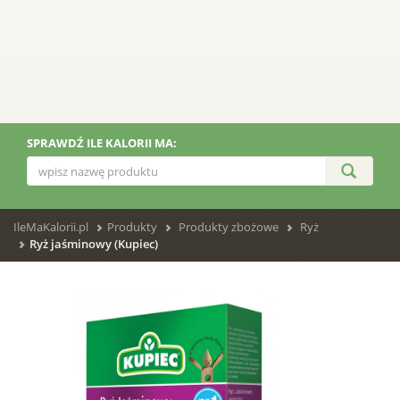
SPRAWDŹ ILE KALORII MA:
IleMaKalorii.pl
Produkty
Produkty zbożowe
Ryż
Ryż jaśminowy (Kupiec)