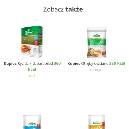
Zobacz
także
360
350 kcal
Kupiec
Ryż dziki & parboiled
Kupiec
Otręby owsiane
kcal
OTRĘBY
RYŻ