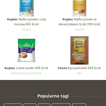
Kupiec
Wafle ryżowe z solą
Kupiec
Wafle ryżowe ze
403 kcal
390 kcal
morską
słonecznikiem SLIM
WAFLE
WAFLE
406 kcal
358 kcal
Kupiec
Cukier puder
Cenos
Ryż parboiled
POZOSTAŁE SŁODYCZE
RYŻ
Popularne tagi