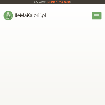
Czy wiesz,
ile kalorii ma batat
?
Włącz
menu