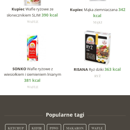
Kupiec
Wafle ryżowe ze
342
Kupiec
Mąka ziemniaczana
390 kcal
słonecznikiem SLIM
kcal
WAFLE
MĄKI
SONKO
Wafle ryżowe z
363 kcal
RISANA
Ryż dziki
wiesiołkiem i siemieniem lnianym
RYŻ
381 kcal
WAFLE
Popularne tagi
KETCHUP
KEFIR
PIWO
MAKARON
WAFLE