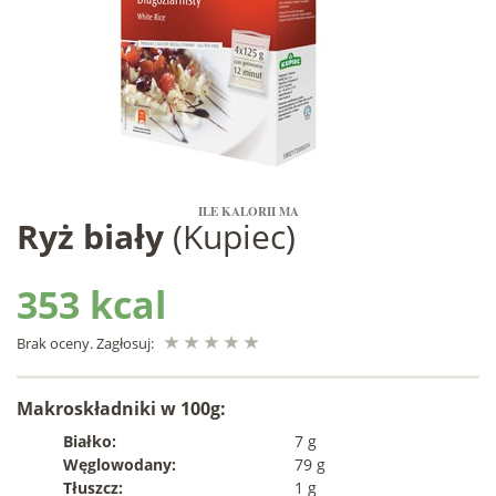
ILE KALORII MA
Ryż biały
(Kupiec)
353 kcal
Brak oceny. Zagłosuj:
Makroskładniki w 100g:
Białko:
7 g
Węglowodany:
79 g
Tłuszcz:
1 g