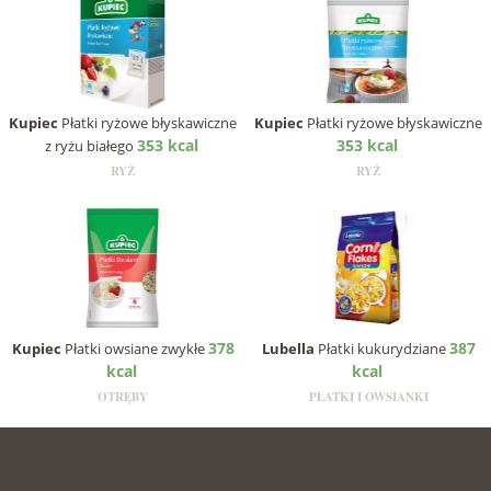
Kupiec
Płatki ryżowe błyskawiczne
Kupiec
Płatki ryżowe błyskawiczne
353 kcal
353 kcal
z ryżu białego
RYŻ
RYŻ
378
387
Kupiec
Płatki owsiane zwykłe
Lubella
Płatki kukurydziane
kcal
kcal
OTRĘBY
PŁATKI I OWSIANKI