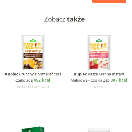
Zobacz
także
Kupiec
Crunchy z pomarańczą i
Kupiec
Kasza Manna Instant
452 kcal
387 kcal
czekoladą
Malinowa - Coś na Ząb
PŁATKI I OWSIANKI
KASZE