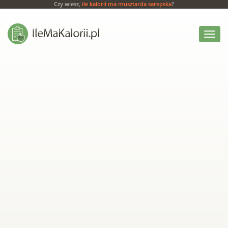
Czy wiesz,
ile kalorii ma musztarda sarepska
?
Włącz
menu