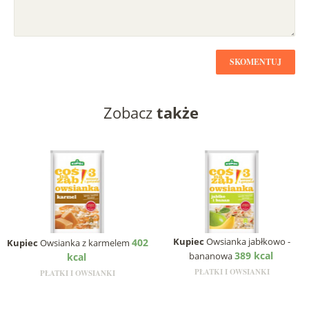
SKOMENTUJ
Zobacz
także
Kupiec
Owsianka jabłkowo -
402
Kupiec
Owsianka z karmelem
389 kcal
bananowa
kcal
PŁATKI I OWSIANKI
PŁATKI I OWSIANKI