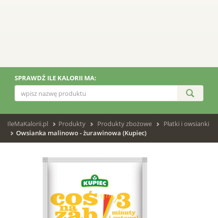
SPRAWDŹ ILE KALORII MA:
IleMaKalorii.pl
Produkty
Produkty zbożowe
Płatki i owsianki
Owsianka malinowo - żurawinowa (Kupiec)