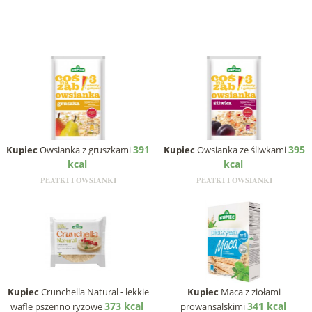
391
395
Kupiec
Owsianka z gruszkami
Kupiec
Owsianka ze śliwkami
kcal
kcal
PŁATKI I OWSIANKI
PŁATKI I OWSIANKI
Kupiec
Crunchella Natural - lekkie
Kupiec
Maca z ziołami
373 kcal
341 kcal
wafle pszenno ryżowe
prowansalskimi