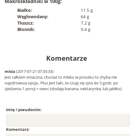
Makroskładniki w 100g:
Białko:
11.5 g
Węglowodany:
64 g
Tłuszcz:
7.2 g
Błonnik:
9.4 g
Komentarze
misia
(2017-07-21 07:35:33)
Jest całkiem smaczna, chociaż to mleko w proszku to chyba nie
najzdrowsza opcja.. Plus jest taki, że czuję się syta do 5 godz. po
zjedzeniu 1 porcji + owoc (dodaję banana, nektarynkę, lub jabłko).
Imię / pseudonim:
Komentarz: