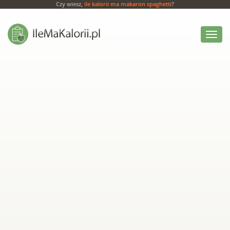
Czy wiesz,
ile kalorii ma makaron spaghetti
?
Włącz
menu