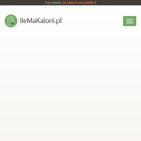
Czy wiesz,
ile kalorii ma jabłko
?
Włącz
menu