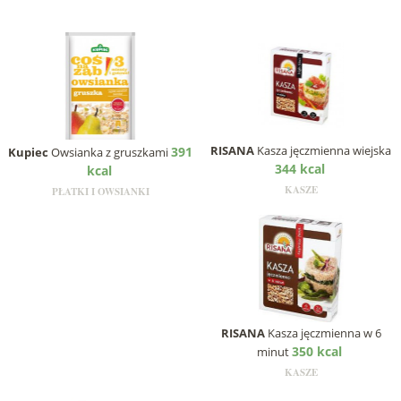
RISANA
Kasza jęczmienna wiejska
391
Kupiec
Owsianka z gruszkami
344 kcal
kcal
KASZE
PŁATKI I OWSIANKI
RISANA
Kasza jęczmienna w 6
350 kcal
minut
KASZE