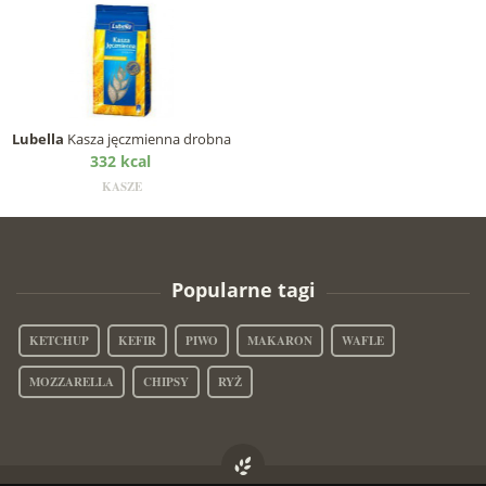
Lubella
Kasza jęczmienna drobna
332 kcal
KASZE
Popularne tagi
KETCHUP
KEFIR
PIWO
MAKARON
WAFLE
MOZZARELLA
CHIPSY
RYŻ