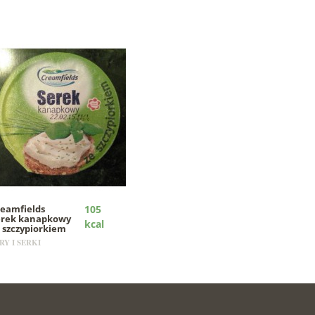
reamfields
105
erek kanapkowy
kcal
 szczypiorkiem
RY I SERKI