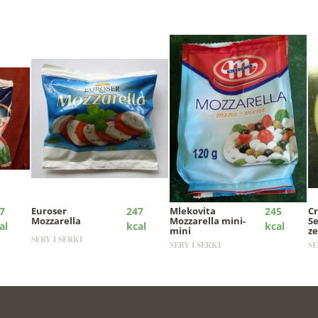
7
Euroser
247
Mlekovita
245
C
Mozzarella
Mozzarella mini-
S
al
kcal
kcal
mini
ze
SERY I SERKI
SERY I SERKI
SE