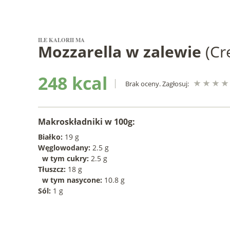
ILE KALORII MA
Mozzarella w zalewie
(Cr
248 kcal
Brak oceny. Zagłosuj:
Makroskładniki w 100g:
Białko:
19 g
Węglowodany:
2.5 g
w tym cukry:
2.5 g
Tłuszcz:
18 g
w tym nasycone:
10.8 g
Sól:
1 g