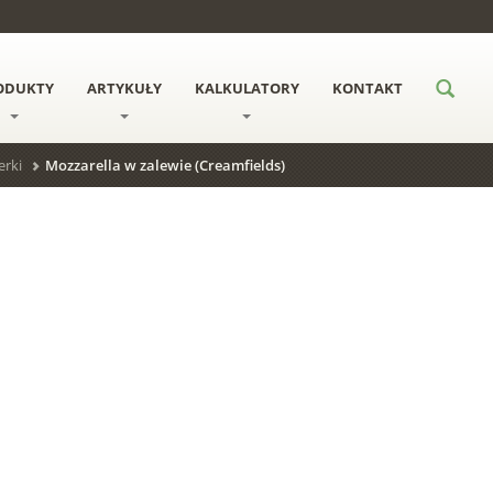
ODUKTY
ARTYKUŁY
KALKULATORY
KONTAKT
erki
Mozzarella w zalewie (Creamfields)