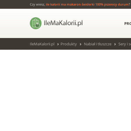
Czy wiesz,
ile kalorii ma makaron świderki 100% pszenicy durum
?
PR
IleMaKalorii.pl
Produkty
Nabiał i tłuszcze
Sery i s