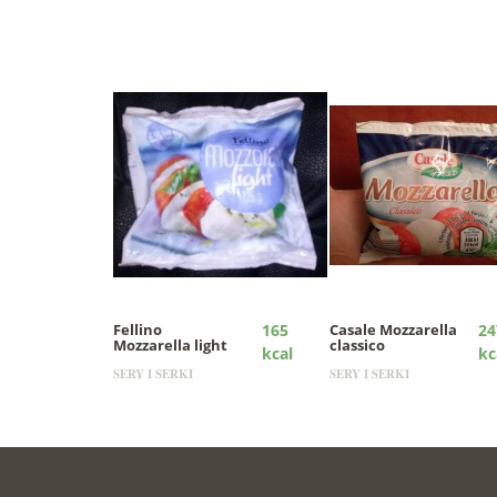
Fellino
165
Casale
Mozzarella
24
Mozzarella light
classico
kcal
kc
SERY I SERKI
SERY I SERKI